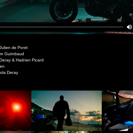
 Julien de Poret
Tom Guimbaud
 Deray & Hadrien Picard
den
kola Deray