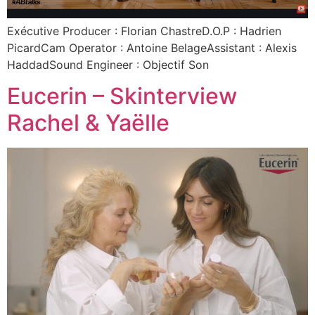
Exécutive Producer : ⁠Florian ChastreD.O.P : Hadrien
PicardCam Operator : Antoine BelageAssistant : Alexis
HaddadSound Engineer : ⁠Objectif Son
Eucerin – Skinterview
Rachel & Yaëlle