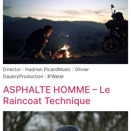
Director : Hadrien PicardMusic : Olivier
DaubryProduction : B’Water
ASPHALTE HOMME – Le
Raincoat Technique