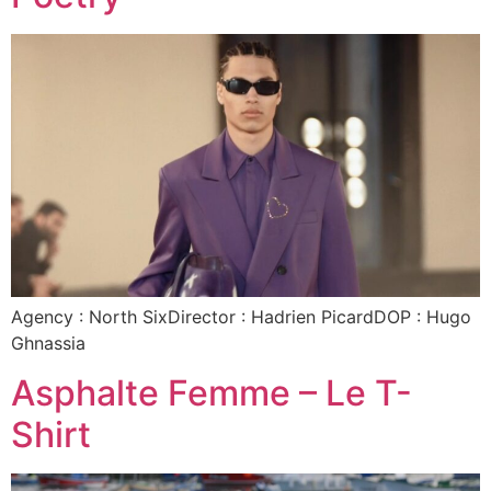
Agency : North SixDirector : Hadrien PicardDOP : Hugo
Ghnassia
Asphalte Femme – Le T-
Shirt